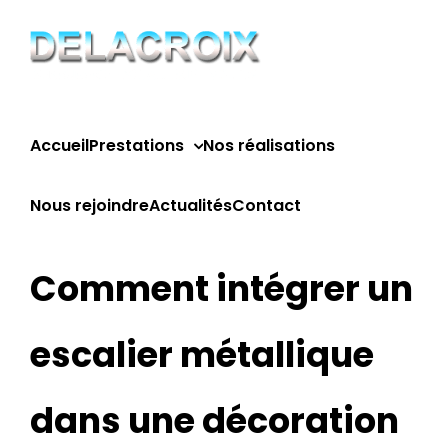
Passer
au
contenu
Accueil
Prestations
Nos réalisations
Nous rejoindre
Actualités
Contact
Comment intégrer un
escalier métallique
dans une décoration