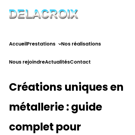
Passer
au
contenu
Accueil
Prestations
Nos réalisations
Nous rejoindre
Actualités
Contact
Créations uniques en
métallerie : guide
complet pour