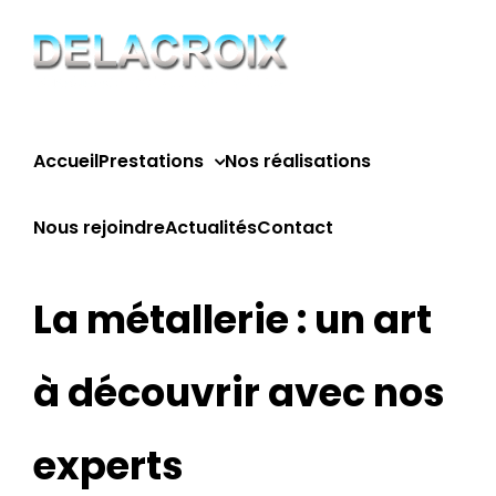
Passer
au
contenu
Accueil
Prestations
Nos réalisations
Nous rejoindre
Actualités
Contact
La métallerie : un art
à découvrir avec nos
experts