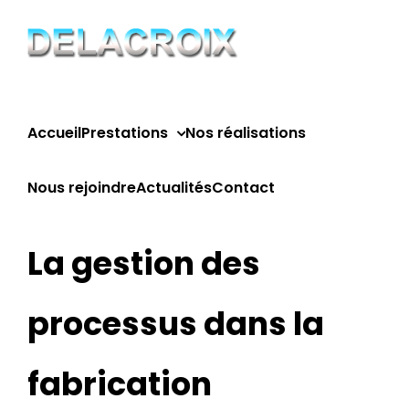
Passer
au
contenu
Accueil
Prestations
Nos réalisations
Nous rejoindre
Actualités
Contact
La gestion des
processus dans la
fabrication