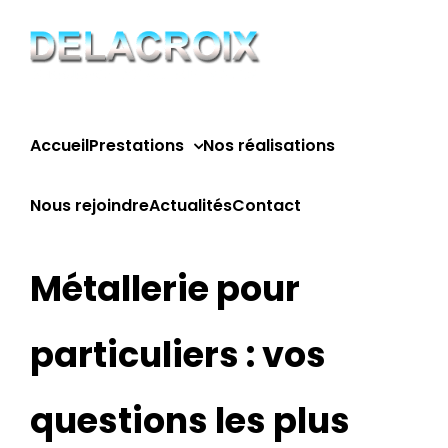
Passer
au
contenu
Accueil
Prestations
Nos réalisations
Nous rejoindre
Actualités
Contact
Métallerie pour
particuliers : vos
questions les plus