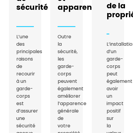
de la
sécurité
apparence
propri
L’une
Outre
des
la
L’installati
principales
sécurité,
d’un
raisons
les
garde-
de
garde-
corps
recourir
corps
peut
à un
peuvent
également
garde-
également
avoir
corps
améliorer
un
est
l’apparence
impact
d’assurer
générale
positif
une
de
sur
sécurité
votre
la