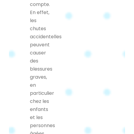
compte.
En effet,
les
chutes
accidentelles
peuvent
causer
des
blessures
graves,
en
particulier
chez les
enfants
et les
personnes
âgées.