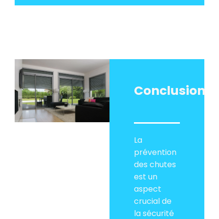
Conclusion
La
prévention
des chutes
est un
aspect
crucial de
la sécurité