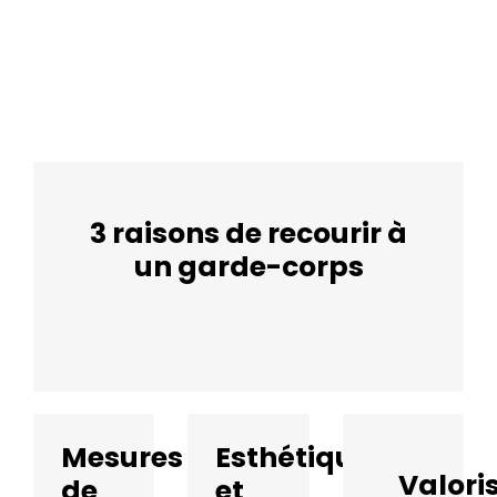
3 raisons de recourir à
un garde-corps
Mesures
Esthétique
Valori
de
et