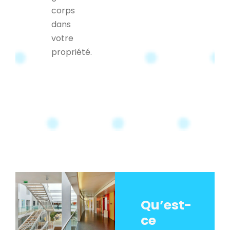
corps
dans
votre
propriété.
Qu’est-
ce