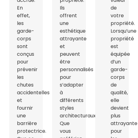
accrue.
propriété.
valeur
En
Ils
de
effet,
offrent
votre
les
une
propriété.
garde-
esthétique
Lorsqu’une
corps
attrayante
propriété
sont
et
est
conçus
peuvent
équipée
pour
être
d’un
prévenir
personnalisés
garde-
les
pour
corps
chutes
s’adapter
de
accidentelles
à
qualité,
et
différents
elle
fournir
styles
devient
une
architecturaux.
plus
barrière
Que
attrayante
protectrice.
vous
pour