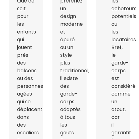
Que ce
préfériez
les
soit
un
acheteurs
pour
design
potentiels
les
moderne
ou
enfants
et
les
qui
épuré
locataires.
jouent
ou un
Bref,
près
style
le
des
plus
garde-
balcons
traditionnel,
corps
ou des
il existe
est
personnes
des
considéré
âgées
garde-
comme
qui se
corps
un
déplacent
adaptés
atout,
dans
à tous
car
des
les
il
escaliers.
goûts.
garantit