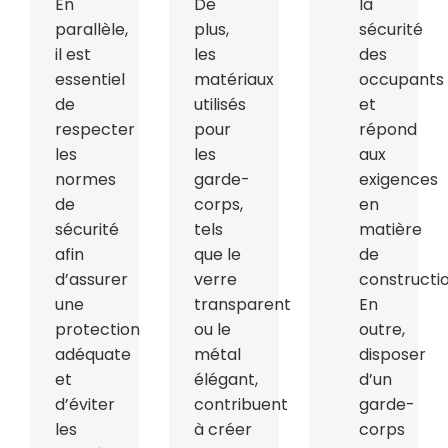
En
De
la
parallèle,
plus,
sécurité
il est
les
des
essentiel
matériaux
occupants
de
utilisés
et
respecter
pour
répond
les
les
aux
normes
garde-
exigences
de
corps,
en
sécurité
tels
matière
afin
que le
de
d’assurer
verre
constructio
une
transparent
En
protection
ou le
outre,
adéquate
métal
disposer
et
élégant,
d’un
d’éviter
contribuent
garde-
les
à créer
corps