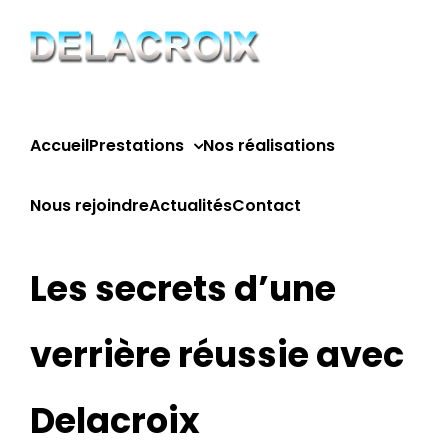
Passer
au
contenu
Accueil
Prestations
Nos réalisations
Nous rejoindre
Actualités
Contact
Les secrets d’une
verrière réussie avec
Delacroix