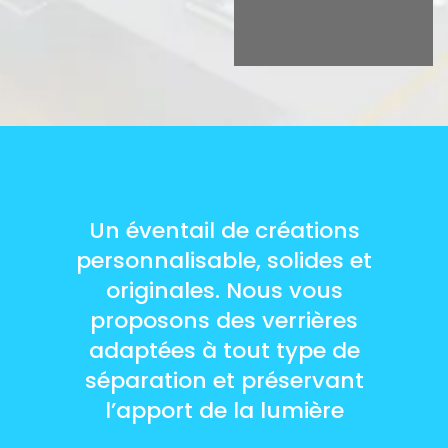
Un éventail de créations
personnalisable, solides et
originales. Nous vous
proposons des verrières
adaptées à tout type de
séparation et préservant
l’apport de la lumière