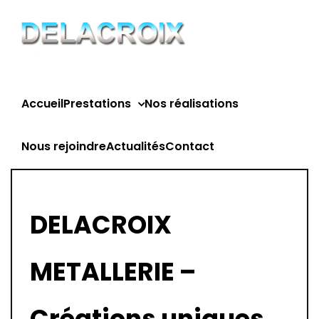
Passer
au
contenu
Accueil
Prestations
Nos réalisations
Nous rejoindre
Actualités
Contact
DELACROIX
METALLERIE –
Créations uniques