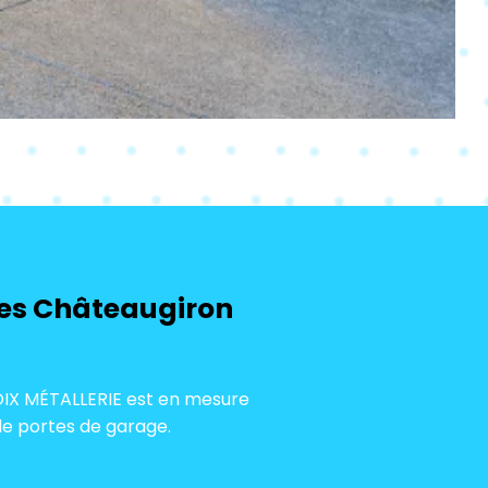
ges Châteaugiron
ROIX MÉTALLERIE est en mesure
 de portes de garage.