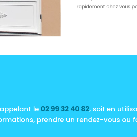
rapidement chez vous pou
 appelant le
02 99 32 40 82
, soit en utili
ormations, prendre un rendez-vous ou f