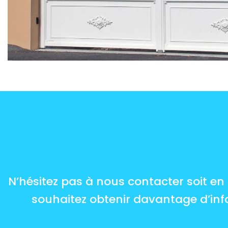
N’hésitez pas à nous contacter soit en
souhaitez obtenir davantage d’inf