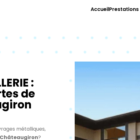
Accueil
Prestations
ERIE :
rtes de
giron
vrages métalliques,
 Châteaugiron
?