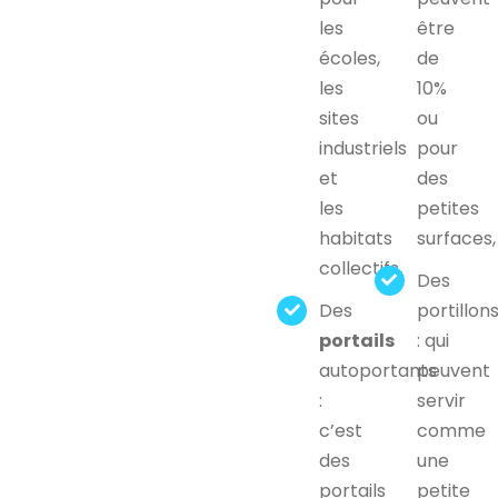
les
être
écoles,
de
les
10%
sites
ou
industriels
pour
et
des
les
petites
habitats
surfaces,
collectifs,
Des
Des
portillon
portails
: qui
autoportants
peuvent
:
servir
c’est
comme
des
une
portails
petite