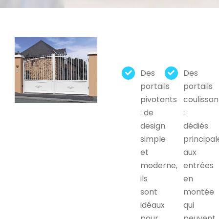
Des
Des
portails
portails
pivotants
coulissan
: de
:
design
dédiés
simple
principa
et
aux
moderne,
entrées
ils
en
sont
montée
idéaux
qui
pour
peuvent