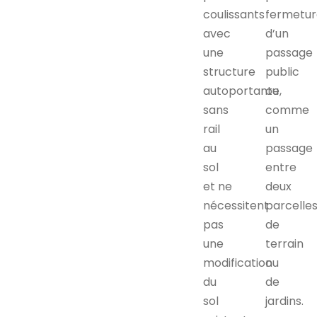
coulissants
fermetu
avec
d’un
une
passage
structure
public
autoportante,
ou
sans
comme
rail
un
au
passage
sol
entre
et ne
deux
nécessitent
parcelle
pas
de
une
terrain
modification
ou
du
de
sol
jardins.