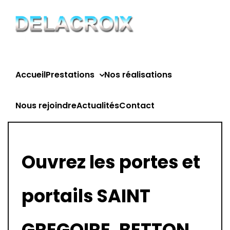
Passer
au
contenu
Accueil
Prestations
Nos réalisations
Nous rejoindre
Actualités
Contact
Ouvrez les portes et
portails SAINT
GREGOIRE, BETTON