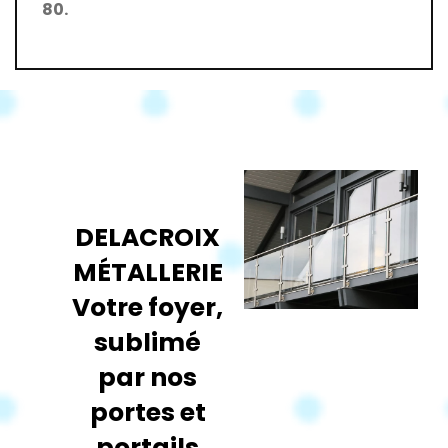
80.
DELACROIX
MÉTALLERIE
Votre foyer,
sublimé
par nos
portes et
portails