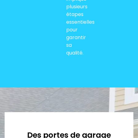
plusieurs
étapes
essentielles
pour
garantir
sa
qualité.
Des portes de garage